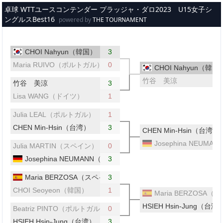
メインコンテンツへスキップ
卓球 WTTユースコンテンダー プラッジャ・ダロ2023 U15女子シ
ングルスBest16
powered by
THE TOURNAMENT
CHOI Nahyun（韓国）
3
Maria RUIVO（ポルトガル）
0
CHOI Nahyun（韓国
竹谷 美涼
竹谷 美涼
3
Lisa WANG（ドイツ）
1
Julia LEAL（ポルトガル）
1
CHEN Min-Hsin（台湾）
3
CHEN Min-Hsin（台湾）
Josephina NEUM
Julia MARTIN（スペイン）
0
Josephina NEUMANN（ドイツ）
3
Maria BERZOSA（スペイン）
3
CHOI Seoyeon（韓国）
1
Maria BERZOSA
HSIEH Hsin-Jung（台湾
Beatriz PINTO（ポルトガル）
0
HSIEH Hsin-Jung（台湾）
3