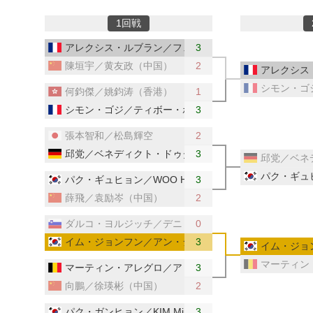
1回戦
アレクシス・ルブラン／フェリックス・ルブラン（フラ
3
陳垣宇／黄友政（中国）
2
アレクシス
シモン・ゴ
何鈞傑／姚鈞涛（香港）
1
シモン・ゴジ／ティボー・ポレ（フランス）
3
張本智和／松島輝空
2
邱党／ベネディクト・ドゥダ（ドイツ）
3
邱党／ベネ
パク・ギュヒ
パク・ギュヒョン／WOO Hyeonggyu（韓国）
3
薛飛／袁励岑（中国）
2
ダルコ・ヨルジッチ／デニ・コズル（スロベニア）
0
イム・ジョンフン／アン・ジェヒョン（韓国）
3
イム・ジョ
マーティン
マーティン・アレグロ／アドリアン・ラッサンフォス（
3
向鵬／徐瑛彬（中国）
2
パク・ガンヒョン／KIM Minhyeok（韓国）
3