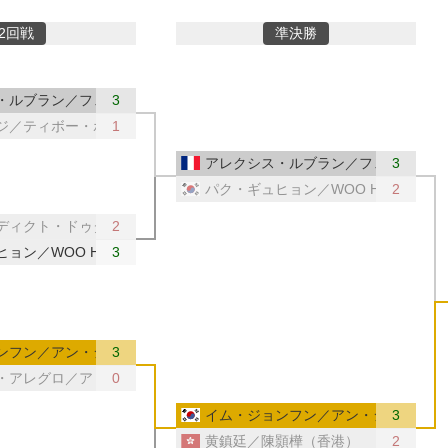
2回戦
準決勝
ンス）
・ルブラン／フェリックス・ルブラン（フランス）
3
ジ／ティボー・ポレ（フランス）
1
アレクシス・ルブラン／フェリックス
3
パク・ギュヒョン／WOO Hyeonggy
2
ディクト・ドゥダ（ドイツ）
2
ョン／WOO Hyeonggyu（韓国）
3
ンフン／アン・ジェヒョン（韓国）
3
・アレグロ／アドリアン・ラッサンフォス（ベルギー）
0
ベルギー）
イム・ジョンフン／アン・ジェヒョン
3
黄鎮廷／陳顥樺（香港）
2