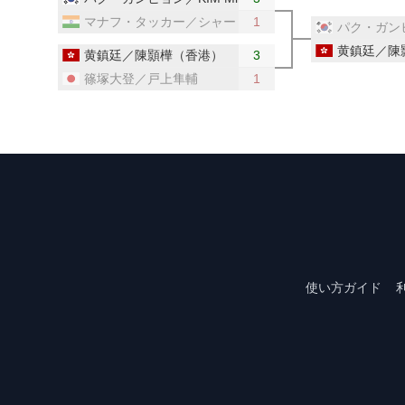
マナフ・タッカー／シャー（インド）
1
パク・ガンヒ
黄鎮廷／陳
黄鎮廷／陳顥樺（香港）
3
篠塚大登／戸上隼輔
1
使い方ガイド