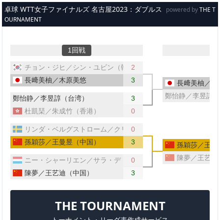
メインコンテンツへスキップ
卓球 WTT女子ファイナルズ 名古屋2023：ダブルス
powered by
THE T
OURNAMENT
1回戦
チョン・ジヒ／シン・ユビン（韓国）
2
長﨑美柚／木原美悠
3
長﨑美柚／木
鄭怡静／李昱諄（
鄭怡静／李昱諄（台湾）
3
杜凱琹／朱成竹（香港）
0
リンダ・ベルグストローム／クリスティナ・シェルベリ（スウ
0
孫穎莎／王曼昱（中国）
3
孫穎莎／王曼
陳夢／王艺迪
ニー・シャーリエン／サラ・デ・ヌッテ（ルクセンブルク）
0
陳夢／王艺迪（中国）
3
THE TOURNAMENT
トーナメント・リーグ表作成サービス