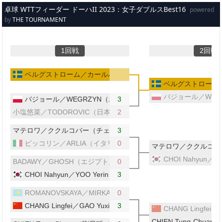
メインコンテンツへスキップ
卓球 WTTフィーダー ドーハII 2023：女子ダブルスBest16
powered
by
THE TOURNAMENT
1回戦
2回戦
ベルグストローム／カールバーグ（スウェーデン）
ベルグストローム
バジョール／WEG
バジョール／WEGRZYN（ポーランド）
3
小塩悠菜／TODOROVIC（日本／セルビア）
2
マテロワ／ククルコバー（チェコ／スロバキア）
3
ピッコリン／ARLIA（イタリア）
0
マテロワ／ククルコバ
CHOI Nahyun／Y
BADAWY／GHOSH（エジプト／インド）
0
CHOI Nahyun／YOO Yerin（韓国）
3
ROMANOVSKAYA／MIRKADIROVA（カザフスタン）
0
CHANG Lingfei／GAO Yuxin（中国）
3
CHANG Lingfei
CHIEN Tung-Chu