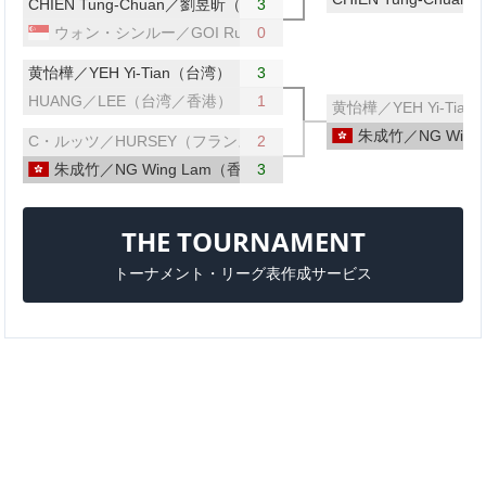
CHIEN Tung-Chuan／劉昱昕（台湾）
3
ウォン・シンルー／GOI Rui Xuan（シンガポール）
0
黄怡樺／YEH Yi-Tian（台湾）
3
HUANG／LEE（台湾／香港）
1
黄怡樺／YEH Yi-Tia
朱成竹／NG Wing
C・ルッツ／HURSEY（フランス／ウェールズ）
2
朱成竹／NG Wing Lam（香港）
3
THE TOURNAMENT
トーナメント・リーグ表作成サービス