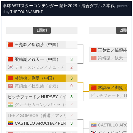
メインコンテンツへスキップ
卓球 WTTスターコンテンダー 蘭州2023：混合ダブルス本戦
powere
d by
THE TOURNAMENT
1回戦
2回戦
王楚欽／孫穎莎（中国）
王楚欽／孫穎莎（
梁靖崑／銭天一（
梁靖崑／銭天一（中国）
3
チョ・スンミン／チュ・チョンヒ（韓国）
2
林詩棟／蒯曼（中国）
3
黄鎮廷／杜凱琹（香港）
0
林詩棟／蒯曼（中
ピッチフォード／HU
ピッチフォード／HURSEY（イングランド／ウェールズ）
3
グナナセカラン／バトラ（インド）
2
LEE／GOMBOS（香港／アメリカ）
2
CASTILLO AROCHA／FERRER（ベネズエラ）
3
CASTILLO AR
イム・ジョンフン