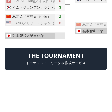
LAM Siu Hang／朱成竹（香港）
0
イム・ジョンフン／シン・ユビン（韓国）
3
林高遠／王曼昱（中国）
3
LIANG／リリー・チャン（アメリカ）
0
林高遠／王曼昱（
張本智和／早田ひ
張本智和／早田ひな
THE TOURNAMENT
トーナメント・リーグ表作成サービス