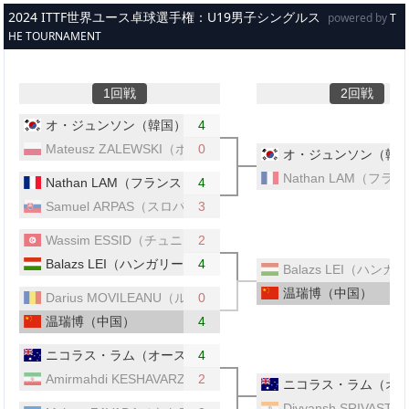
メインコンテンツへスキップ
2024 ITTF世界ユース卓球選手権：U19男子シングルス
powered by
T
HE TOURNAMENT
1回戦
2回戦
オ・ジュンソン（韓国）
4
Mateusz ZALEWSKI（ポーランド）
0
オ・ジュンソン（韓
Nathan LAM（フラ
Nathan LAM（フランス）
4
Samuel ARPAS（スロバキア）
3
Wassim ESSID（チュニジア）
2
Balazs LEI（ハンガリー）
4
Balazs LEI（ハンガ
温瑞博（中国）
Darius MOVILEANU（ルーマニア）
0
温瑞博（中国）
4
ニコラス・ラム（オーストラリア）
4
Amirmahdi KESHAVARZI（イラン）
2
ニコラス・ラム（オ
Divyansh SRIVAS