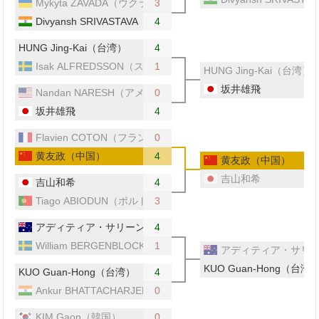
Mykyta ZAVADA（ウクライナ）
3
Divyansh SRIVASTAVA（インド）
4
HUNG Jing-Kai（台湾）
4
Isak ALFREDSSON（スウェーデン）
1
HUNG Jing-Kai（台湾）
坂井雄飛
Nandan NARESH（アメリカ）
0
坂井雄飛
4
Flavien COTON（フランス）
0
黄友政（中国）
4
黄友政（中国）
吉山和希
吉山和希
4
Tiago ABIODUN（ポルトガル）
3
アディティア・サリーン（オーストラリア）
4
William BERGENBLOCK（スウェーデン）
1
アディティア・サリ
KUO Guan-Hong（台湾
KUO Guan-Hong（台湾）
4
Ankur BHATTACHARJEE（インド）
0
KIM Gaon（韓国）
0