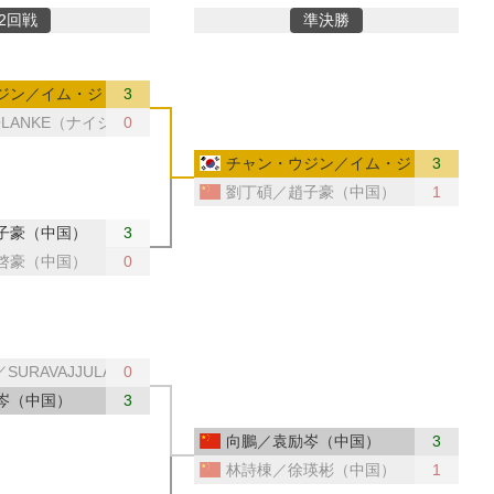
2回戦
準決勝
ジン／イム・ジョンフン（韓国）
3
OLANKE（ナイジェリア）
0
チャン・ウジン／イム・ジョンフン（
3
劉丁碩／趙子豪（中国）
1
子豪（中国）
3
啓豪（中国）
0
／SURAVAJJULA（インド）
0
岑（中国）
3
向鵬／袁励岑（中国）
3
林詩棟／徐瑛彬（中国）
1