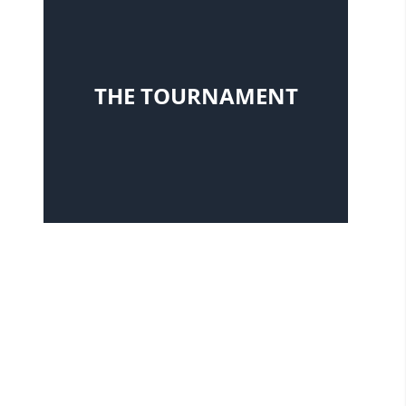
決勝戦
THE TOURNAMENT
韓国）
チャン・ウジン／イム・ジョンフン（韓国）
3
向鵬／袁励岑（中国）
1