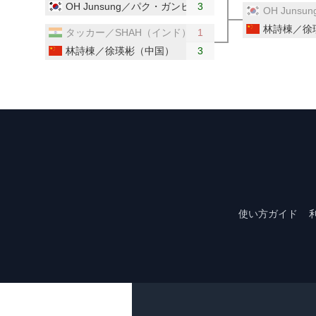
OH Junsung／パク・ガンヒョン（韓国）
3
OH Jun
林詩棟／徐
タッカー／SHAH（インド）
1
林詩棟／徐瑛彬（中国）
3
使い方ガイド