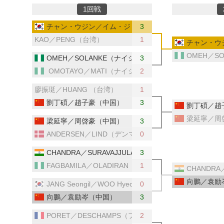
1回戦
チャン・ウジン／イム・ジョンフン（韓国）
3
KAO／PENG（台湾）
1
チャン・ウ
OMEH／S
OMEH／SOLANKE（ナイジェリア）
3
OMOTAYO／MATI（ナイジェリア）
2
廖振珽／HUANG （台湾）
1
劉丁碩／趙子豪（中国）
3
劉丁碩／趙
梁延寧／周
梁延寧／周啓豪（中国）
3
ANDERSEN／LIND（デンマーク）
0
CHANDRA／SURAVAJJULA（インド）
3
FAGBAMILA／OLADIRAN（ナイジェリア）
1
CHANDRA
向鵬／袁励
JANG Seongil／WOO Hyeonggyu（韓国）
0
向鵬／袁励岑（中国）
3
PORET／DESCHAMPS（フランス）
2