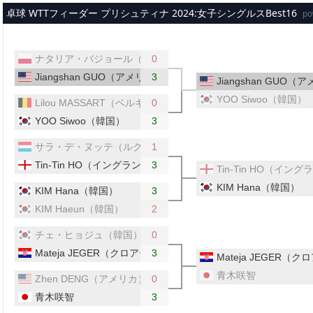
メインコンテンツへスキップ
卓球 WTTフィーダー プリシュティナ 2024:女子シングルスBest16
po
ナタリア・バジョール（ポーランド）
0
Jiangshan GUO（アメリカ）
3
Jiangshan GUO（
YOO Siwoo（韓国）
Lilou MASSART（ベルギー）
0
YOO Siwoo（韓国）
3
サラ・デ・ヌッテ（ルクセンブルク）
1
Tin-Tin HO（イングランド）
3
Tin-Tin HO（イン
KIM Hana（韓国）
KIM Hana（韓国）
3
KIM Haeun（韓国）
2
チェ・ヒョジュ（韓国）
0
Mateja JEGER（クロアチア）
3
Mateja JEGER（
青木咲智
Zhen DENG（アメリカ）
0
青木咲智
3