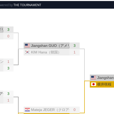
wered by
THE TOURNAMENT
アメリカ）
3
0
Jiangshan GUO（アメリカ）
3
KIM Hana（韓国）
1
グランド）
1
3
Jiangs
横井咲桜
クロアチア）
3
1
Mateja JEGER（クロアチア）
0