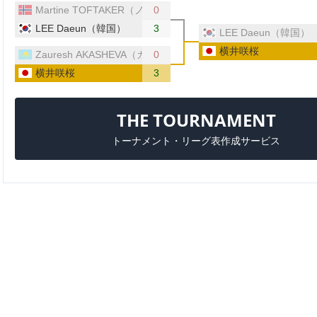
Martine TOFTAKER（ノルウェー）
0
LEE Daeun（韓国）
3
LEE Daeun（韓国）
横井咲桜
Zauresh AKASHEVA（カザフスタン）
0
横井咲桜
3
THE TOURNAMENT
トーナメント・リーグ表作成サービス