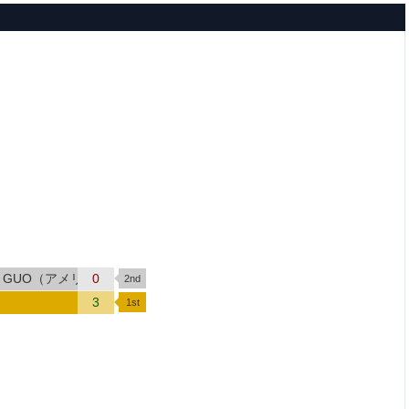
han GUO（アメリカ）
0
3