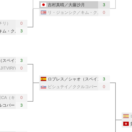
吉村真晴／大藤沙月
3
リ・ジョンシク／キム・クムヨン（北朝鮮）
0
チリ）
0
キム・クムヨン（北朝鮮）
3
（スペイン）
3
IJITVIRIYAGUL（タイ）
0
ロブレス／シャオ（スペイン）
3
ピシュテイ／ククルコバー（スロバキア）
0
SECA（キューバ）
0
ルコバー（スロバキア）
3