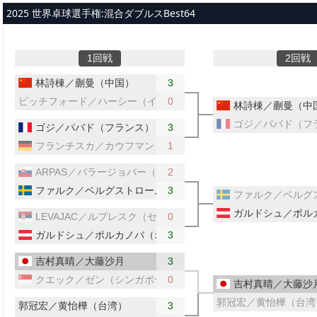
メインコンテンツへスキップ
2025 世界卓球選手権:混合ダブルスBest64
1回戦
2回戦
林詩棟／蒯曼（中国）
3
ピッチフォード／ハーシー（イングランド／ウェールズ）
0
林詩棟／蒯曼（中
ゴジ／パバド（フ
ゴジ／パバド（フランス）
3
フランチスカ／カウフマン（ドイツ）
1
ARPAS／バラージョバー（スロバキア）
2
ファルク／ベルグストローム（スウェーデン）
3
ファルク／ベルグ
ガルドシュ／ポル
LEVAJAC／ルプレスク（セルビア）
0
ガルドシュ／ポルカノバ（オーストリア）
3
吉村真晴／大藤沙月
3
クエック／ゼン（シンガポール）
0
吉村真晴／大藤沙
郭冠宏／黄怡樺（台湾
郭冠宏／黄怡樺（台湾）
3