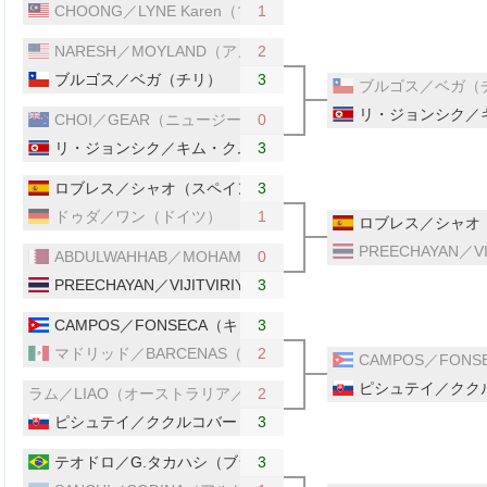
CHOONG／LYNE Karen（マレーシア）
1
NARESH／MOYLAND（アメリカ）
2
ブルゴス／ベガ（チリ）
3
ブルゴス／ベガ（
リ・ジョンシク／
CHOI／GEAR（ニュージーランド）
0
リ・ジョンシク／キム・クムヨン（北朝鮮）
3
ロブレス／シャオ（スペイン）
3
ドゥダ／ワン（ドイツ）
1
ロブレス／シャオ
PREECHAYAN／V
ABDULWAHHAB／MOHAMED（カタール）
0
PREECHAYAN／VIJITVIRIYAGUL（タイ）
3
CAMPOS／FONSECA（キューバ）
3
マドリッド／BARCENAS（メキシコ）
2
CAMPOS／FON
ピシュテイ／クク
ラム／LIAO（オーストラリア／カナダ）
2
ピシュテイ／ククルコバー（スロバキア）
3
テオドロ／G.タカハシ（ブラジル）
3