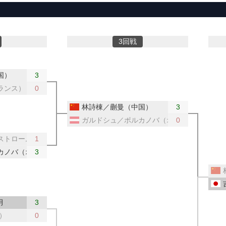
3回戦
国）
3
ランス）
0
林詩棟／蒯曼（中国）
3
ガルドシュ／ポルカノバ（オーストリア）
0
ストローム（スウェーデン）
1
カノバ（オーストリア）
3
月
3
）
0