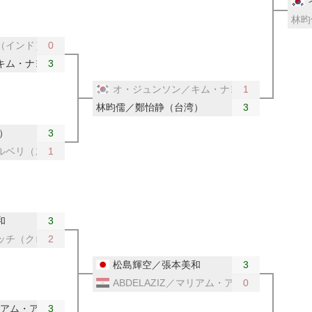
林昀
（インド）
0
キム・ナヨン（韓国）
3
オ・ジュンソン／キム・ナヨン（韓国）
1
林昀儒／鄭怡静（台湾）
3
）
3
ルベリ（スウェーデン）
1
和
3
ィッチ（クロアチア）
2
松島輝空／張本美和
3
ABDELAZIZ／マリアム・アルホダビー（エ
0
／マリアム・アルホダビー（エジプト）
3