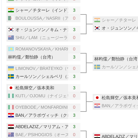
シャー／チターレ（インド）
3
BOULOUSSA／NASRII（アルジェリア）
0
シャー／チターレ
オ・ジュンソン／
オ・ジュンソン／キム・ナヨン（韓国）
3
SHU／LAM（ニュージーランド）
0
ROMANOVSKAYA／KHARKI（カザフスタン）
0
林昀儒／鄭怡静（台湾）
3
林昀儒／鄭怡静（台湾
カールソン／シェ
LIMONOV／BRATEYKO（ウクライナ）
0
カールソン／シェルベリ（スウェーデン）
3
松島輝空／張本美和
3
KUTI／OJOMU（ナイジェリア）
0
松島輝空／張本美
BAN／アラポヴ
OYEBODE／MONFARDINI（イタリア）
0
BAN／アラポヴィッチ（クロアチア）
3
ABDELAZIZ／マリアム・アルホダビー（エジプト）
3
BAE／PSIHOGIOS（オーストラリア）
0
ABDELAZIZ