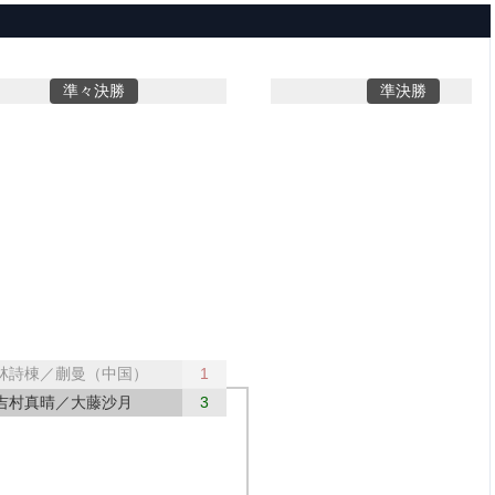
準々決勝
準決勝
林詩棟／蒯曼（中国）
1
吉村真晴／大藤沙月
3