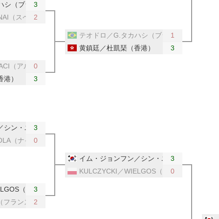
カハシ（ブラジル）
3
UNINAI（スペイン／ウクライナ）
2
テオドロ／G.タカハシ（ブラジル）
1
黄鎮廷／杜凱琹（香港）
3
SSACI（アルジェリア）
0
香港）
3
／シン・ユビン（韓国）
3
OOLA（ナイジェリア）
0
イム・ジョンフン／シン・ユビン（韓国）
3
KULCZYCKI／WIELGOS（ポーランド）
0
IELGOS（ポーランド）
3
T（フランス）
2