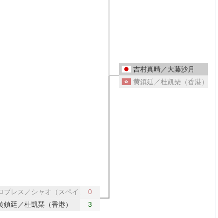
吉村真晴／大藤沙月
黄鎮廷／杜凱琹（香港）
ロブレス／シャオ（スペイン）
0
黄鎮廷／杜凱琹（香港）
3