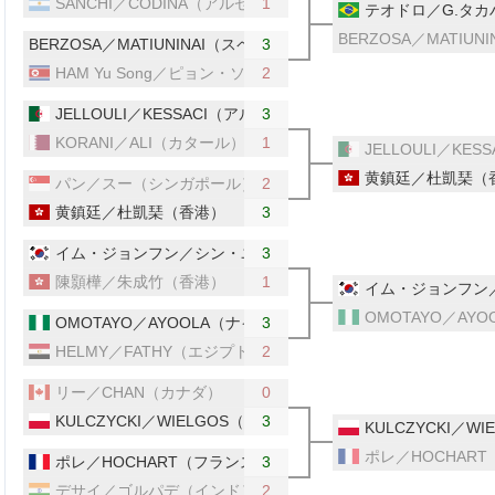
SANCHI／CODINA（アルゼンチン）
1
テオドロ／G.タ
BERZOSA／MATI
BERZOSA／MATIUNINAI（スペイン／ウクライナ）
3
HAM Yu Song／ピョン・ソンギョン（北朝鮮）
2
JELLOULI／KESSACI（アルジェリア）
3
KORANI／ALI（カタール）
1
JELLOULI／KE
黄鎮廷／杜凱琹（
パン／スー（シンガポール）
2
黄鎮廷／杜凱琹（香港）
3
イム・ジョンフン／シン・ユビン（韓国）
3
陳顥樺／朱成竹（香港）
1
イム・ジョンフン
OMOTAYO／AY
OMOTAYO／AYOOLA（ナイジェリア）
3
HELMY／FATHY（エジプト）
2
リー／CHAN（カナダ）
0
KULCZYCKI／WIELGOS（ポーランド）
3
KULCZYCKI／W
ポレ／HOCHAR
ポレ／HOCHART（フランス）
3
デサイ／ゴルパデ（インド）
2