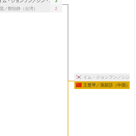
イム・ジョンフン／シン・ユビン（韓国）
3
儒／鄭怡静（台湾）
2
イム・ジョンフン／シン・
王楚琴／孫穎莎（中国）
ジプト）