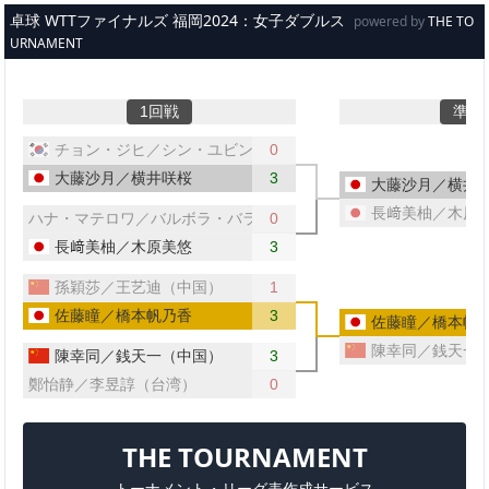
メインコンテンツへスキップ
卓球 WTTファイナルズ 福岡2024：女子ダブルス
powered by
THE TO
URNAMENT
1回戦
準決
チョン・ジヒ／シン・ユビン（韓国）
0
大藤沙月／横井咲桜
3
大藤沙月／横井
長﨑美柚／木原
ハナ・マテロワ／バルボラ・バラージョバー（チェコ／スロバキア
0
長﨑美柚／木原美悠
3
孫穎莎／王艺迪（中国）
1
佐藤瞳／橋本帆乃香
3
佐藤瞳／橋本帆
陳幸同／銭天一
陳幸同／銭天一（中国）
3
鄭怡静／李昱諄（台湾）
0
THE TOURNAMENT
トーナメント・リーグ表作成サービス