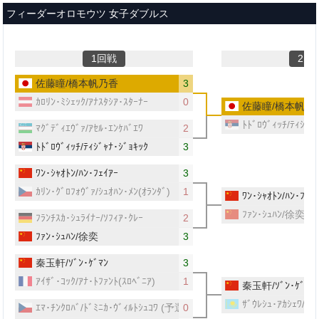
メインコンテンツへスキップ
フィーダーオロモウツ 女子ダブルス
1回戦
2回
佐藤瞳/橋本帆乃香
3
ｶﾛﾘﾝ･ﾐｼｪｯｸ/ｱﾅｽﾀｼｱ･ｽﾀｰﾅｰ
0
佐藤瞳/橋本帆乃
ﾄﾄﾞﾛｳﾞｨｯﾁ/ﾃｨｼﾞｬ
ﾏｸﾞﾃﾞｨｴｳﾞｧ/ｱｾﾙ･ｴﾝｹﾊﾞｴﾜ
2
ﾄﾄﾞﾛｳﾞｨｯﾁ/ﾃｨｼﾞｬﾅ･ｼﾞｮｷｯｸ
3
ﾜﾝ･ｼｬｵﾄﾝ/ﾊﾝ･ﾌｪｲｱｰ
3
ｶﾘﾝ･ｸﾞﾛﾌｫｳﾞｧ/ｼｭｵﾊﾝ･ﾒﾝ(ｵﾗﾝﾀﾞ)
1
ﾜﾝ･ｼｬｵﾄﾝ/ﾊﾝ･ﾌｪｲ
ﾌｧﾝ･ｼｭﾊﾝ/徐奕
ﾌﾗﾝﾁｽｶ･ｼｭﾗｲﾅｰ/ｿﾌｨｱ･ｸﾚｰ
2
ﾌｧﾝ･ｼｭﾊﾝ/徐奕
3
秦玉軒/ｿﾞﾝ･ｹﾞﾏﾝ
3
ｱｲｻﾞ･ｺｯｸ/ｱﾅ･ﾄﾌｧﾝﾄ(ｽﾛﾍﾞﾆｱ)
1
秦玉軒/ｿﾞﾝ･ｹﾞﾏﾝ
ｻﾞｳﾚｼｭ･ｱｶｼｪﾜ/ﾐﾙ
ｴﾏ･ﾁﾝｸﾛﾊﾞ/ﾄﾞﾐﾆｶ･ｳﾞｨﾙﾄｼｭｺﾜ
(予選)
0