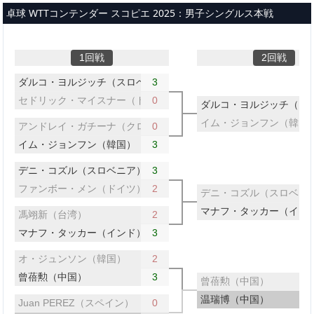
メインコンテンツへスキップ
卓球 WTTコンテンダー スコピエ 2025：男子シングルス本戦
1回戦
2回戦
ダルコ・ヨルジッチ（スロベニア）
3
セドリック・マイスナー（ドイツ）
0
ダルコ・ヨルジッチ（ス
イム・ジョンフン（韓国
アンドレイ・ガチーナ（クロアチア）
0
イム・ジョンフン（韓国）
3
デニ・コズル（スロベニア）
3
ファンボー・メン（ドイツ）
2
デニ・コズル（スロベニ
マナフ・タッカー（イン
馮翊新（台湾）
2
マナフ・タッカー（インド）
3
オ・ジュンソン（韓国）
2
曾蓓勲（中国）
3
曾蓓勲（中国）
温瑞博（中国）
Juan PEREZ（スペイン）
0