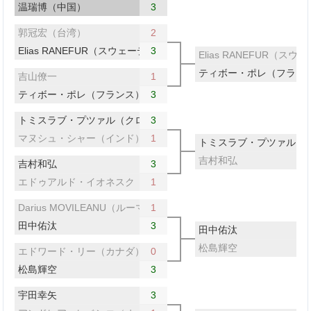
温瑞博（中国）
3
郭冠宏（台湾）
2
Elias RANEFUR（スウェーデン）
3
Elias RANEFUR（ス
ティボー・ポレ（フラン
吉山僚一
1
ティボー・ポレ（フランス）
3
トミスラブ・プツァル（クロアチア）
3
マヌシュ・シャー（インド）
1
トミスラブ・プツァル（
吉村和弘
吉村和弘
3
エドゥアルド・イオネスク（ルーマニア）
1
Darius MOVILEANU（ルーマニア）
1
田中佑汰
3
田中佑汰
松島輝空
エドワード・リー（カナダ）
0
松島輝空
3
宇田幸矢
3