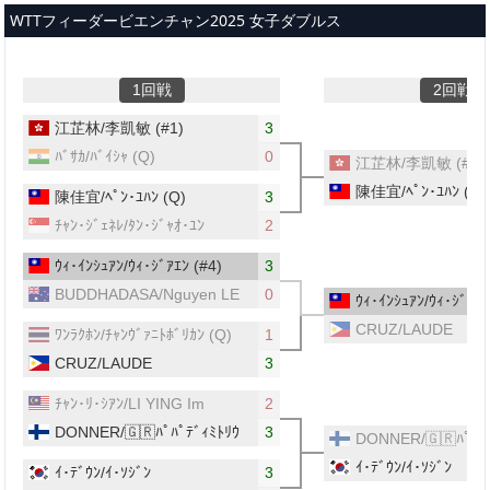
メインコンテンツへスキップ
WTTフィーダービエンチャン2025 女子ダブルス
1回戦
2回戦
江芷林/李凱敏
(#1)
3
ﾊﾞｻｶ/ﾊﾞｲｼｬ
(Q)
0
江芷林/李凱敏
(#1)
陳佳宜/ﾍﾟﾝ･ﾕﾊﾝ
(Q)
陳佳宜/ﾍﾟﾝ･ﾕﾊﾝ
(Q)
3
ﾁｬﾝ･ｼﾞｪﾈﾚ/ﾀﾝ･ｼﾞｬｵ･ﾕﾝ
2
ｳｨ･ｲﾝｼｭｱﾝ/ｳｨ･ｼﾞｱｴﾝ
(#4)
3
BUDDHADASA/Nguyen LE
0
ｳｨ･ｲﾝｼｭｱﾝ/ｳｨ･ｼﾞｱｴﾝ
CRUZ/LAUDE
ﾜﾝﾗｸﾎﾝ/ﾁｬﾝｳﾞｧﾆﾄﾎﾞﾘｶﾝ
(Q)
1
CRUZ/LAUDE
3
ﾁｬﾝ･ﾘ･ｼｱﾝ/LI YING Im
2
DONNER/🇬🇷ﾊﾟﾊﾟﾃﾞｨﾐﾄﾘｳ
3
DONNER/🇬🇷ﾊﾟﾊﾟﾃ
ｲ･ﾃﾞｳﾝ/ｲ･ｿｼﾞﾝ
ｲ･ﾃﾞｳﾝ/ｲ･ｿｼﾞﾝ
3