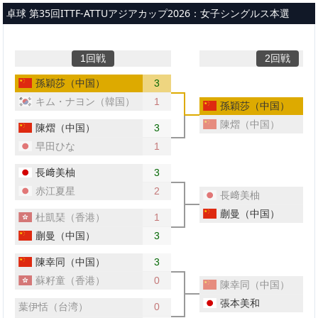
メインコンテンツへスキップ
卓球 第35回ITTF-ATTUアジアカップ2026：女子シングルス本選
1回戦
2回戦
孫穎莎（中国）
3
キム・ナヨン（韓国）
1
孫穎莎（中国）
陳熠（中国）
陳熠（中国）
3
早田ひな
1
長﨑美柚
3
赤江夏星
2
長﨑美柚
蒯曼（中国）
杜凱琹（香港）
1
蒯曼（中国）
3
陳幸同（中国）
3
蘇籽童（香港）
0
陳幸同（中国）
張本美和
葉伊恬（台湾）
0