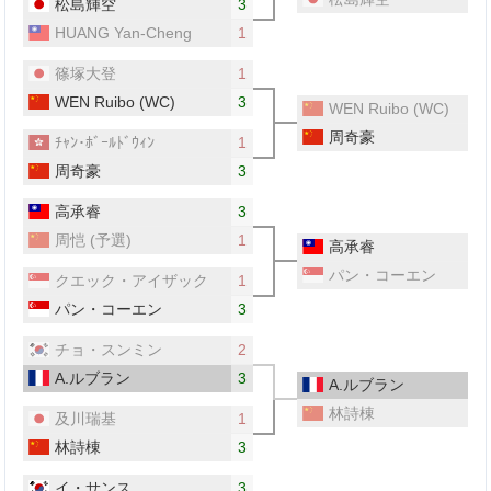
松島輝空
3
HUANG Yan-Cheng
1
篠塚大登
1
WEN Ruibo
(WC)
3
WEN Ruibo
(WC)
周奇豪
ﾁｬﾝ･ﾎﾞｰﾙﾄﾞｳｨﾝ
1
周奇豪
3
高承睿
3
周恺
(予選)
1
高承睿
パン・コーエン
クエック・アイザック
1
パン・コーエン
3
チョ・スンミン
2
A.ルブラン
3
A.ルブラン
林詩棟
及川瑞基
1
林詩棟
3
イ・サンス
3