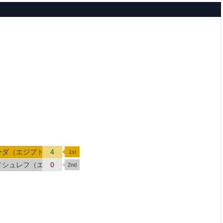
ーダ（エジプト）
4
メシュレフ（エジプト）
0