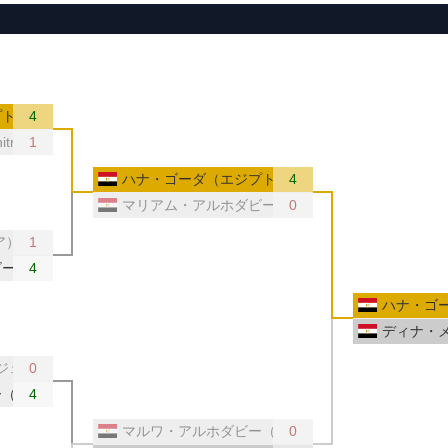
プト）
4
anitra（マダガスカル）
1
ハナ・ゴーダ（エジプト）
4
マリアム・アルホダビー（エジプト）
0
ア）
1
ビー（エジプト）
4
ハナ・ゴ
ディナ・
アルジェリア）
0
ー（エジプト）
4
マルワ・アルホダビー（エジプト）
0