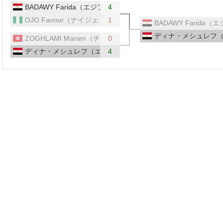
BADAWY Farida（エジプト）
4
OJO Favour（ナイジェリア）
1
BADAWY Farida（
ディナ・メシュレフ
ZOGHLAMI Maram（チュニジア）
0
ディナ・メシュレフ（エジプト）
4