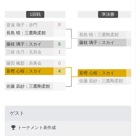
1回戦
準決勝
渡邉 璃子：赤門
不
長島 晴：三鷹剛柔館
長島 晴：三鷹剛柔館
0
藤枝 璃子：スカイ
4
藤枝 璃子：スカイ
5
三嶽 佳乃：北辰会
1
藤田 楓梨：糸東会
0
富樫 心桜：スカイ
4
富樫 心桜：スカイ
4
佐藤 凪紗：三鷹剛柔館
0
佐藤 凪紗：三鷹剛柔館
ゲスト
トーナメント表作成