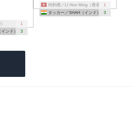
何鈞傑／LI Hon Ming（香港）
1
タッカー／SHAH（インド）
3
湾）
1
（インド）
3