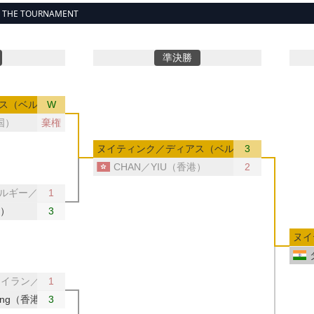
y
THE TOURNAMENT
準決勝
ス（ベルギー／ポーランド）
W
国）
棄権
ヌイティンク／ディアス（ベルギー／ポーランド
3
CHAN／YIU（香港）
2
ルギー／ポーランド）
1
港）
3
ヌイ
JO（イラン／プエルトリコ）
1
Ming（香港）
3