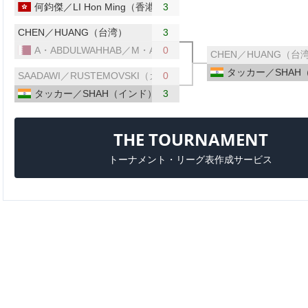
何鈞傑／LI Hon Ming（香港）
3
CHEN／HUANG（台湾）
3
A・ABDULWAHHAB／M・ABDULWAHHAB（カタール）
0
CHEN／HUANG（台
タッカー／SHAH
SAADAWI／RUSTEMOVSKI（カタール／北マケドニア）
0
タッカー／SHAH（インド）
3
THE TOURNAMENT
トーナメント・リーグ表作成サービス