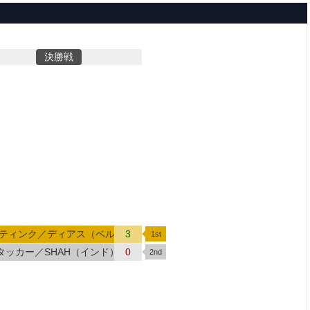
決勝戦
）
ティンク／ディアス（ベルギー／ポーランド）
3
タッカー／SHAH（インド）
0