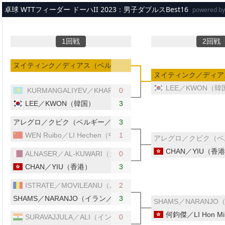
メインコンテンツへスキップ
卓球 WTTフィーダー ドーハII 2023：男子ダブルスBest16
powered b
1回戦
2回戦
ヌイティンク／ディアス（ベルギー／ポーランド）
ヌイティンク／ディア
LEE／KWON（韓
KURMANGALIYEV／KHARKI（カザフスタン）
0
LEE／KWON（韓国）
3
アレグロ／クビク（ベルギー／ポーランド）
3
WEN Ruibo／LI Hechen（中国）
1
アレグロ／クビク（ベ
CHAN／YIU（香
ALNASER／AL-KUWARI（カタール）
0
CHAN／YIU（香港）
3
ISTRATE／MOVILEANU（ルーマニア）
2
SHAMS／NARANJO（イラン／プエルトリコ）
3
SHAMS／NARAN
何鈞傑／LI Hon 
SURAVAJJULA／ALI（インド）
0