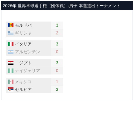
メインコンテンツへスキップ
2026年 世界卓球選手権（団体戦）:男子 本選進出トーナメント
モルドバ
3
ギリシャ
2
イタリア
3
アルゼンチン
0
エジプト
3
ナイジェリア
0
メキシコ
1
セルビア
3