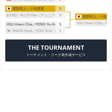
渡部民人／小塩悠菜
3
ESSID／AI LIS Gan（チュニジア／マレーシア）
0
渡部民人／小塩悠
HSU Hsien-Chia／P
HSU Hsien-Chia／PENG Yu-Han（台湾）
3
KWON Hyuk／YOO Yerin（韓国）
1
THE TOURNAMENT
トーナメント・リーグ表作成サービス