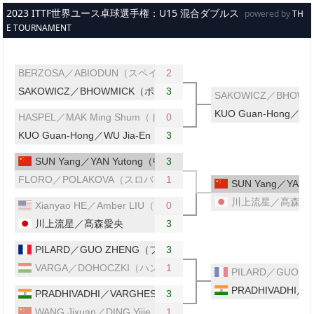
メインコンテンツへスキップ
2023 ITTF世界ユース卓球選手権：U15 混合ダブルス
powered by
TH
E TOURNAMENT
BERZOSA／ABIODUN（スペイン／ポルトガル）
2
SAKOWICZ／BHOWMICK（ポーランド／インド）
3
SAKOWICZ／BHO
KUO Guan-Hong／W
HASPEL／MAK Ming Shum（ドイツ／香港）
0
KUO Guan-Hong／WU Jia-En（台湾）
3
SUN Yang／YAN Yutong（中国）
3
FLORO／POLAKOVA（スロバキア／チェコ）
1
SUN Yang／YAN
川上流星／髙森愛
Xianyao HE／Amber LIU（アメリカ）
0
川上流星／髙森愛央
3
PILARD／GUO ZHENG（フランス）
3
VARGA／DOHOCZKI（ハンガリー）
1
PILARD／GUO 
PRADHIVADHI
PRADHIVADHI／VARGHESE（インド）
3
WANG Jixuan／DING Yijie（中国）
1