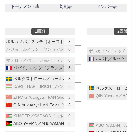
トーナメント表
対戦表
メンバー表
1回戦
2回戦
ポルカノバ／スッチ（オーストリア／ルーマニア）
3
バジョール／ワン・ヤン（デンマーク／ドイツ）
0
ポルカノバ／スッチ（
パバド／ルッツ（
マテロワ／バラージョバー（チェコ／スロバキア）
0
パバド／ルッツ（フランス）
3
ベルグストローム／カールバーグ（スウェーデン）
3
DARI／HARTBRICH（ハンガリー）
2
ベルグストローム
QIN Yuxuan／HA
ZHANG Xiangyu／FAN Shuhan（中国）
2
QIN Yuxuan／HAN Feier（中国）
3
KHADER／SADAQA（ヨルダン）
0
ABO-YAMAN／ABUYAMAN（ヨルダン）
3
ABO-YAMAN／A