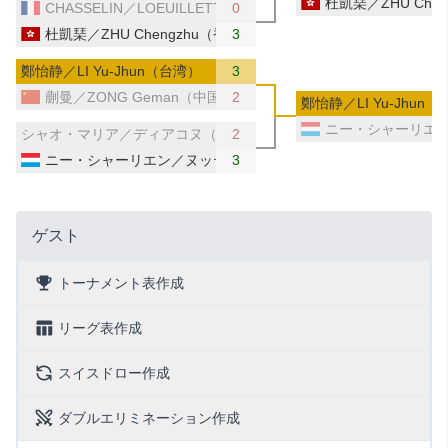
杜凱琹／ZHU Che
CHASSELIN／LOEUILLETTE（フランス）
0
杜凱琹／ZHU Chengzhu（香港）
3
鄭怡静／LI Yu-Jhun（台湾）
3
蒯曼／ZONG Geman（中国）
2
鄭怡静／LI Yu-Jhun
ニー・シャーリエ
シャオ・マリア／ディアコヌ（スペイン／ルーマニア）
2
ニー・シャーリエン／ヌッテ（ルクセンブルク）
3
ゲスト
トーナメント表作成
リーグ表作成
スイスドロー作成
ダブルエリミネーション作成