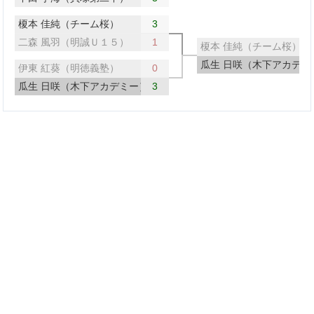
榎本 佳純（チーム桜）
3
二森 風羽（明誠Ｕ１５）
1
榎本 佳純（チーム桜）
瓜生 日咲（木下アカデミ
伊東 紅葵（明徳義塾）
0
瓜生 日咲（木下アカデミー）
3