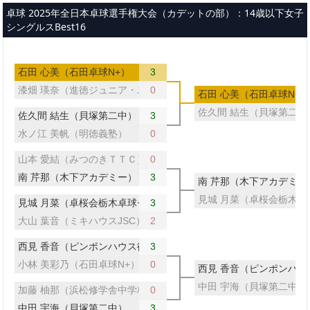
メインコンテンツへスキップ
卓球 2025年全日本卓球選手権大会（カデットの部）：14歳以下女子
シングルスBest16
石田 心美（石田卓球N+）
3
漆畑 瑛奈（進徳ジュニア・ユース）
0
石田 心美（石田卓球N+）
佐久間 結生（貝塚第二中
佐久間 結生（貝塚第二中）
3
水ノ江 美帆（明徳義塾）
0
山本 愛結（みつのきＴＴＣ）
0
南 芹那（木下アカデミー）
3
南 芹那（木下アカデミー
見城 月菜（卓桜会栃木卓
見城 月菜（卓桜会栃木卓球センター）
3
大山 葉音（ミキハウスJSC）
2
西見 香音（ピンポンハウス徳山）
3
小林 美彩乃（石田卓球N+）
0
西見 香音（ピンポンハウ
中田 宇海（貝塚第二中）
加藤 柚那（浜松修学舎中学校）
0
中田 宇海（貝塚第二中）
3