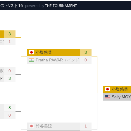
ス ベスト16
powered by
THE TOURNAMENT
3
ベニア）
1
小塩悠菜
3
Pratha PAWAR（インド）
0
香港）
0
ンド）
3
小塩悠菜
Sally 
3
0
竹谷美涼
1