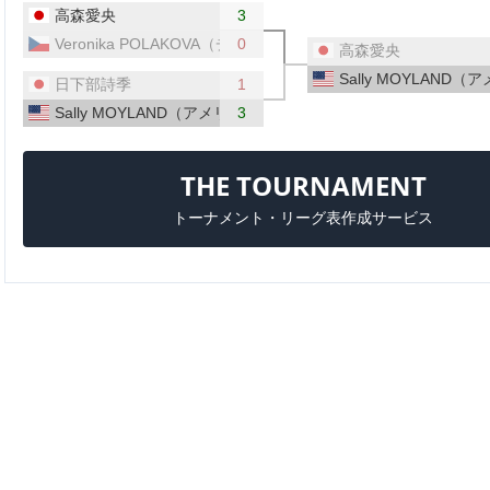
高森愛央
3
Veronika POLAKOVA（チェコ）
0
高森愛央
Sally MOYLAND（
日下部詩季
1
Sally MOYLAND（アメリカ）
3
THE TOURNAMENT
トーナメント・リーグ表作成サービス