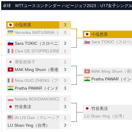
メインコンテンツへスキップ
卓球 WTTユースコンテンダー ハビージョフ2023：U17女子シングル
小塩悠菜
3
Veronika MATIUNINA（ウクライナ）
0
小塩悠菜
Sara TOKIC（スロ
Sara TOKIC（スロベニア）
3
Clea DE STOPPELEIRE（フランス）
1
香取悠珠子
1
MAK Ming Shum（香港）
3
MAK Ming Shum（
Pratha PAWAR（イ
Nina GUO ZHENG（フランス）
0
Pratha PAWAR（インド）
3
Natalia BOGDANOWICZ（ポーランド）
2
竹谷美涼
3
竹谷美涼
LU Shan-Ying（台湾）
AI LIS Gan（マレーシア）
1
LU Shan-Ying（台湾）
3