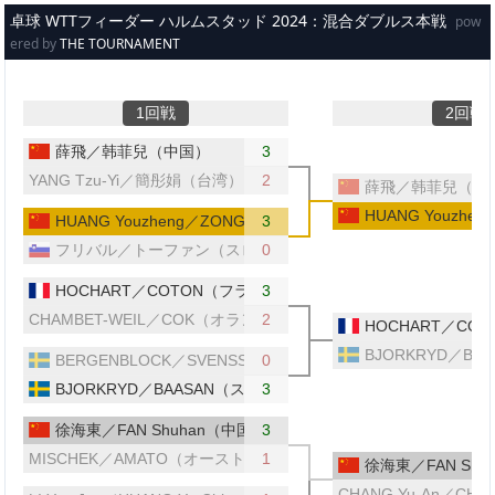
メインコンテンツへスキップ
卓球 WTTフィーダー ハルムスタッド 2024：混合ダブルス本戦
pow
ered by
THE TOURNAMENT
1回戦
2回戦
薛飛／韩菲兒（中国）
3
YANG Tzu-Yi／簡彤娟（台湾）
2
薛飛／韩菲兒（中
HUANG Youzhe
HUANG Youzheng／ZONG Geman（中国）
3
フリバル／トーファン（スロベニア）
0
HOCHART／COTON（フランス）
3
CHAMBET-WEIL／COK（オランダ／フランス）
2
HOCHART／CO
BJORKRYD／B
BERGENBLOCK／SVENSSON（スウェーデン）
0
BJORKRYD／BAASAN（スウェーデン）
3
徐海東／FAN Shuhan（中国）
3
MISCHEK／AMATO（オーストリア／イタリア）
1
徐海東／FAN Shu
CHANG Yu-An／CHE