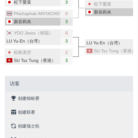
松下愛菜
3
松下愛菜
新谷莉央
Phichaphak ARIYACHOTIMA（タイ）
0
新谷莉央
3
YOO Jiwoo（韓国）
0
LU Yu-En（台湾）
3
LU Yu-En（台湾）
SU Tsz Tung（香港）
松島美空
2
SU Tsz Tung（香港）
3
访客
创建锦标赛
创建联赛
创建瑞士轮