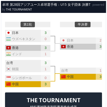
メインコンテンツへスキップ
卓球 第28回アジアユース卓球選手権：U15 女子団体 決勝T
powered
by
THE TOURNAMENT
第1轮
半决赛
日本
3
ウズベキスタン
0
日本
2
香港
3
香港
3
インド
1
台湾
3
韓国
1
台湾
1
中国
3
シンガポール
0
中国
3
THE TOURNAMENT
锦标赛对阵表和联赛表格生成器