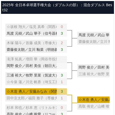
メインコンテンツへスキップ
2025年 全日本卓球選手権大会（ダブルスの部）：混合ダブルス Bes
t32
☆坂根 翔大／塩見 真希（関西卓球アカデミー／サンリツ）
0
馬渡 元樹／武山 華子（信号器材／中央大）
3
馬渡 元樹／武山 華
齋藤俊太朗／立川 釉
木塚 陽斗／首藤 成美（専修大）
2
齋藤俊太朗／立川 釉菜（明徳義塾中・高）
3
滝澤 拓真／増田 華（岡谷市役所／國學院大）
岡野 俊介／田村 美佳（朝日大／十六フィナンシャルグループ）
岡野 俊介／田村 美
三浦 裕大／牧野 里菜
三浦 裕大／牧野 里菜（筑波大）
3
☆今泉 蓮／川北 帆香（埼玉工業大／中央大）
1
☆木造 勇人／安藤みなみ（関西卓球アカデミー／トップおとめピ
3
田中京太郎／福田 雅子（専修大）
1
☆木造 勇人／安藤み
髙取 侑史／山﨑 唯
杉本 和也／杉本 恵（リトルキングス／小田原市役所）
0
髙取 侑史／山﨑 唯愛（リコー／サンリツ）
3