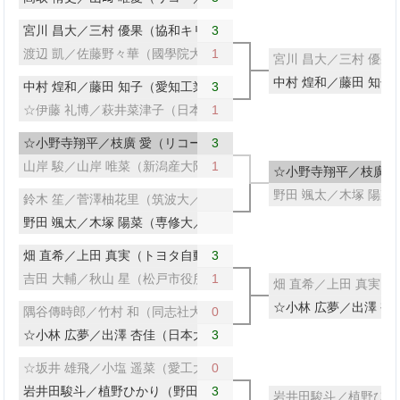
宮川 昌大／三村 優果（協和キリン／サンリツ）
3
渡辺 凱／佐藤野々華（國學院大／新潟産大附高）
1
宮川 昌大／三村 優
中村 煌和／藤田 知子
中村 煌和／藤田 知子（愛知工業大）
3
☆伊藤 礼博／萩井菜津子（日本大）
1
☆小野寺翔平／枝廣 愛（リコー／中央大）
3
山岸 駿／山岸 唯菜（新潟産大附高）
1
☆小野寺翔平／枝廣 
野田 颯太／木塚 陽
鈴木 笙／菅澤柚花里（筑波大／デンソー）
野田 颯太／木塚 陽菜（専修大／神戸松蔭女子学院大）
畑 直希／上田 真実（トヨタ自動車／豊田自動織機）
3
吉田 大輔／秋山 星（松戸市役所）
1
畑 直希／上田 真実
☆小林 広夢／出澤 
隅谷傳時郎／竹村 和（同志社大）
0
☆小林 広夢／出澤 杏佳（日本大／専修大）
3
☆坂井 雄飛／小塩 遥菜（愛工大名電高／トップおとめピンポンズ
0
岩井田駿斗／植野ひかり（野田学園中／ 岩国商業高）
3
岩井田駿斗／植野ひか