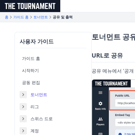
メインコンテンツへスキップ
홈
가이드 홈
토너먼트
공유 및 출력
토너먼트 공유
사용자 가이드
URL로 공유
가이드 홈
시작하기
공유 메뉴에서 '공개 
공동 편집
토너먼트
리그
스위스 드로
계정