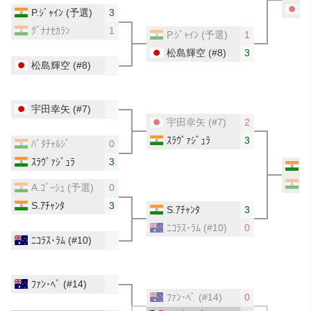
P.ｼﾞｬｲﾝ
(予選)
3
ｸﾞﾅﾅｾｶﾗﾝ
1
P.ｼﾞｬｲﾝ
(予選)
1
松島輝空
(#8)
3
松島輝空
(#8)
宇田幸矢
(#7)
宇田幸矢
(#7)
2
ｽﾗｳﾞｧｼﾞｭﾗ
3
ﾊﾞﾀﾁｬﾙｼﾞ
0
ｽﾗｳﾞｧｼﾞｭﾗ
3
ｽ
S
A.ｺﾞｰｼｭ
(予選)
0
S.ｱﾁｬﾝﾀ
3
S.ｱﾁｬﾝﾀ
3
ﾆｺﾗｽ･ﾗﾑ
(#10)
0
ﾆｺﾗｽ･ﾗﾑ
(#10)
ﾌｧﾝ･ﾍﾞ
(#14)
ﾌｧﾝ･ﾍﾞ
(#14)
0