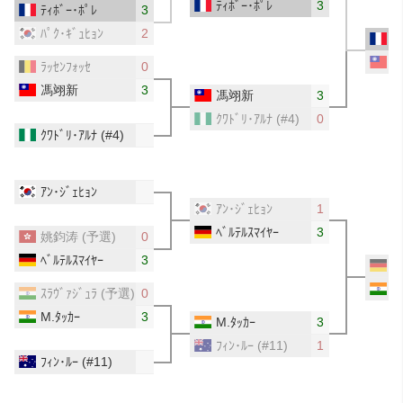
ﾃｨﾎﾞｰ･ﾎﾟﾚ
3
ﾃｨﾎﾞｰ･ﾎﾟﾚ
3
ﾊﾟｸ･ｷﾞｭﾋｮﾝ
2
ﾃ
ﾗｯｾﾝﾌｫｯｾ
0
馮翊新
3
馮翊新
3
ｸﾜﾄﾞﾘ･ｱﾙﾅ
(#4)
0
ｸﾜﾄﾞﾘ･ｱﾙﾅ
(#4)
ｱﾝ･ｼﾞｪﾋｮﾝ
ｱﾝ･ｼﾞｪﾋｮﾝ
1
ﾍﾞﾙﾃﾙｽﾏｲﾔｰ
3
姚鈞涛
(予選)
0
ﾍﾞﾙﾃﾙｽﾏｲﾔｰ
3
ﾍ
M
ｽﾗｳﾞｧｼﾞｭﾗ
(予選)
0
M.ﾀｯｶｰ
3
M.ﾀｯｶｰ
3
ﾌｨﾝ･ﾙｰ
(#11)
1
ﾌｨﾝ･ﾙｰ
(#11)