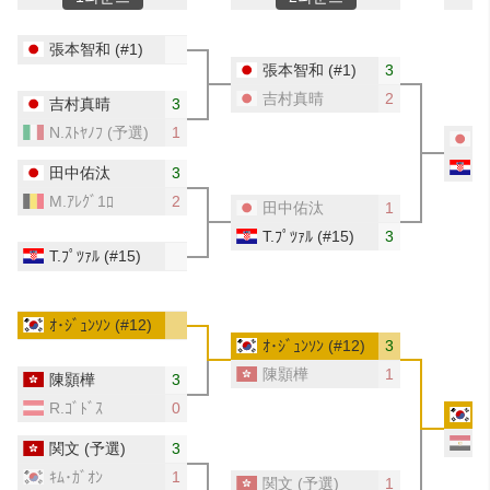
張本智和
(#1)
張本智和
(#1)
3
吉村真晴
2
吉村真晴
3
N.ｽﾄﾔﾉﾌ
(予選)
1
T.
田中佑汰
3
M.ｱﾚｸﾞ1ﾛ
2
田中佑汰
1
T.ﾌﾟﾂｧﾙ
(#15)
3
T.ﾌﾟﾂｧﾙ
(#15)
ｵ･ｼﾞｭﾝｿﾝ
(#12)
ｵ･ｼﾞｭﾝｿﾝ
(#12)
3
陳顥樺
1
陳顥樺
3
R.ｺﾞﾄﾞｽ
0
ｵ
ｵ
関文
(予選)
3
ｷﾑ･ｶﾞｵﾝ
1
関文
(予選)
1