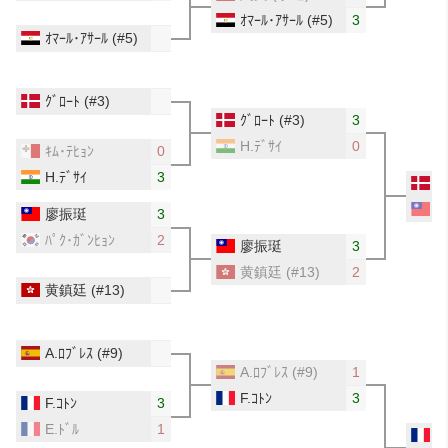
ｵﾏｰﾙ･ｱｻｰﾙ
(#5)
3
ｵﾏｰﾙ･ｱｻｰﾙ
(#5)
ｸﾞﾛｰﾄ
(#3)
ｸﾞﾛｰﾄ
(#3)
3
H.ﾃﾞｻｲ
0
ｷﾑ･ﾃﾋｮﾝ
0
H.ﾃﾞｻｲ
3
ｸ
廖振珽
3
ﾊﾟｸ･ｶﾞﾝﾋｮﾝ
2
廖振珽
3
黄鎮廷
(#13)
2
黄鎮廷
(#13)
A.ﾛﾌﾞﾚｽ
(#9)
A.ﾛﾌﾞﾚｽ
(#9)
1
F.ｺﾄﾝ
3
F.ｺﾄﾝ
3
E.ﾄﾞﾙ
1
F.