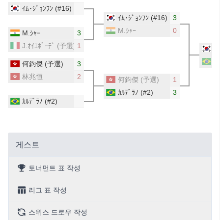
ｲﾑ･ｼﾞｮﾝﾌﾝ
(#16)
ｲﾑ･ｼﾞｮﾝﾌﾝ
(#16)
3
M.ｼｬｰ
0
M.ｼｬｰ
3
J.ｵｲｴﾎﾞｰﾃﾞ
(予選)
1
ｲ
ｶ
何鈞傑
(予選)
3
林兆恒
2
何鈞傑
(予選)
1
ｶﾙﾃﾞﾗﾉ
(#2)
3
ｶﾙﾃﾞﾗﾉ
(#2)
게스트
토너먼트 표 작성
리그 표 작성
스위스 드로우 작성